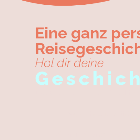
Eine ganz per
Reisegeschich
Hol dir deine
Geschich
Das Besondere an der Geschich
Sie ist
100%ig wahr
und enthält
einen meiner
schwärzeste