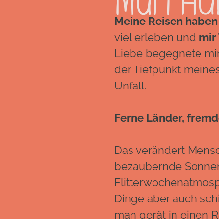
Mari Hu
Meine Reisen haben 
viel erleben und
mir
Liebe begegnete mi
der Tiefpunkt meine
Unfall.
Ferne Länder, fremd
Das verändert Mensc
bezaubernde Sonne
Flitterwochenatmosp
Dinge aber auch schi
man gerät in einen R