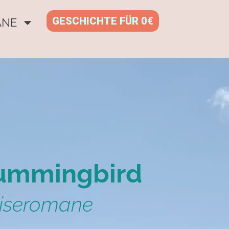
GESCHICHTE FÜR 0€
ANE
ummingbird
eiseromane