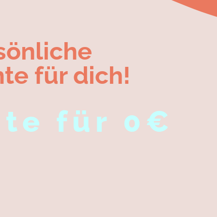
sönliche
te für dich!
te für 0€
te?
n Lebenstiefpunkte