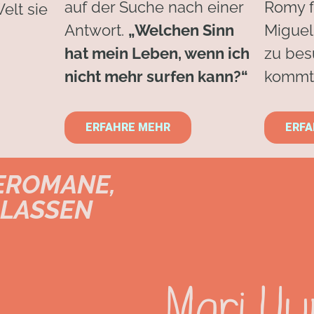
auf der Suche nach einer
Romy f
elt sie
Antwort.
„Welchen Sinn
Miguel
hat mein Leben, wenn ich
zu bes
nicht mehr surfen kann?“
kommt 
ERFAHRE MEHR
ERFA
SEROMANE,
 LASSEN