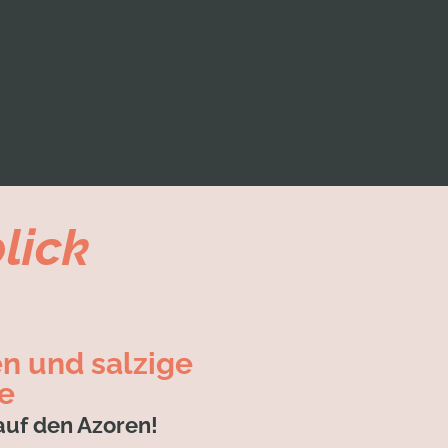
lick
n und salzige
e
auf den Azoren!