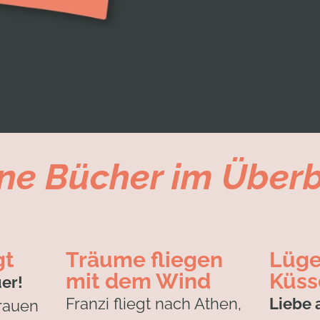
ne Bücher im Überb
gt
Träume fliegen
Lüge
mit dem Wind
Küss
er!
Franzi fliegt nach Athen,
Liebe 
Frauen