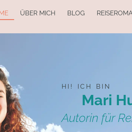
ME
ÜBER MICH
BLOG
REISEROM
HI! ICH BIN
Mari H
Autorin für R