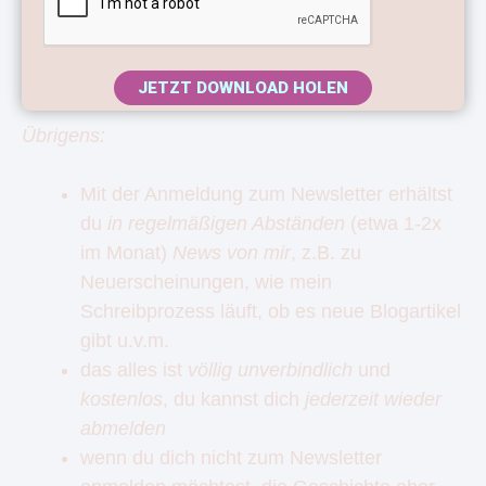
JETZT DOWNLOAD HOLEN
Übrigens:
Mit der Anmeldung zum Newsletter erhältst
du
in regelmäßigen Abständen
(etwa 1-2x
im Monat)
News von mir
, z.B. zu
Neuerscheinungen, wie mein
Schreibprozess läuft, ob es neue Blogartikel
gibt u.v.m.
das alles ist
völlig unverbindlich
und
kostenlos
, du kannst dich
jederzeit wieder
abmelden
wenn du dich nicht zum Newsletter