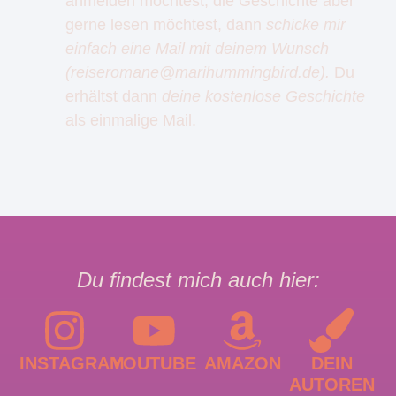
anmelden möchtest, die Geschichte aber
gerne lesen möchtest, dann
schicke mir
einfach eine Mail mit deinem Wunsch
(reiseromane@marihummingbird.de).
Du
erhältst dann
deine kostenlose Geschichte
als einmalige Mail.
Du findest mich auch hier:
INSTAGRAM
YOUTUBE
AMAZON
DEIN
AUTOREN