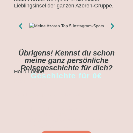
Lieblingsinsel der ganzen Azoren-Gruppe.
Übrigens! Kennst du schon
meine ganz persönliche
Reisegeschichte für dich?
Hol dir deine
Geschichte für 0€
Das Besondere?
Sie ist
100%ig wahr
und enthält
einen meiner
schwärzesten
Lebenstiefpunkte
und einen meiner
unvergesslichsten
Lebenshöhepunkte.