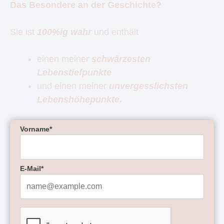
Das Besondere an der Geschichte?
Sie ist
100%ig wahr
und enthält
einen meiner
schwärzesten
Lebenstiefpunkte
und einen meiner
unvergesslichsten
Lebenshöhepunkte.
Vorname*
E-Mail*