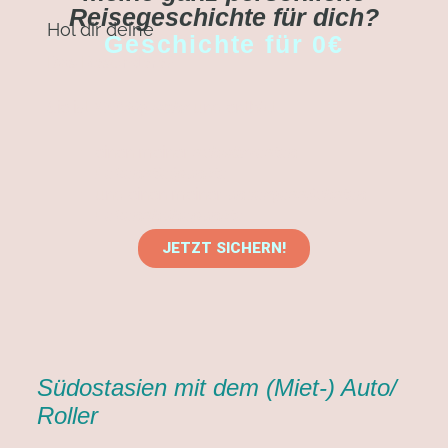
Reisegeschichte für dich?
Hol dir deine
Geschichte für 0€
Das Besondere?
Sie ist
und enthält
100%ig wahr
einen meiner
schwärzesten
Lebenstiefpunkte
und einen meiner
unvergesslichsten
Lebenshöhepunkte.
JETZT SICHERN!
Südostasien mit dem (Miet-) Auto/
Roller