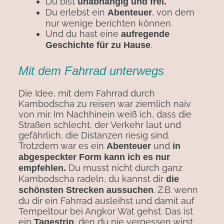
Du bist
unabhängig und frei.
Du erlebst ein
, von dem
Abenteuer
nur wenige berichten können.
Und du hast eine
aufregende
.
Geschichte für zu Hause
Mit dem Fahrrad unterwegs
Die Idee, mit dem Fahrrad durch
Kambodscha zu reisen war ziemlich naiv
von mir. Im Nachhinein weiß ich, dass die
Straßen schlecht, der Verkehr laut und
gefährlich, die Distanzen riesig sind.
Trotzdem war es ein
und
Abenteuer
in
abgespeckter Form kann ich es nur
Du musst nicht durch ganz
empfehlen.
Kambodscha radeln, du kannst dir
die
. Z.B. wenn
schönsten Strecken aussuchen
du dir ein Fahrrad ausleihst und damit auf
Tempeltour bei Angkor Wat gehst. Das ist
ein
, den du nie vergessen wirst.
Tagestrip