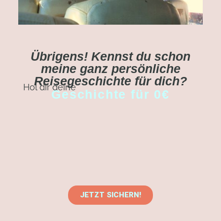
Übrigens! Kennst du schon
meine ganz persönliche
Reisegeschichte für dich?
Hol dir deine
Geschichte für 0€
Das Besondere?
Sie ist
und enthält
100%ig wahr
einen meiner
schwärzesten
Lebenstiefpunkte
und einen meiner
unvergesslichsten
Lebenshöhepunkte.
JETZT SICHERN!