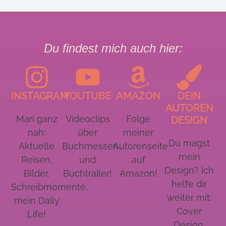
Du findest mich auch hier:
INSTAGRAM
YOUTUBE
AMAZON
DEIN
AUTOREN
Mari ganz
Videoclips
Folge
DESIGN
nah:
über
meiner
Du magst
Aktuelle
Buchmessen
Autorenseite
mein
Reisen,
und
auf
Design? Ich
Bilder,
Buchtrailer!
Amazon!
helfe dir
Schreibmomente,
weiter mit:
mein Daily
Cover
Life!
Design,