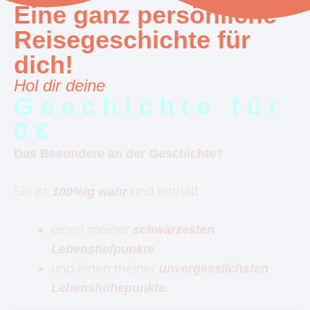
Eine ganz persönliche
Reisegeschichte für
dich!
Hol dir deine
Geschichte für
0€
Das Besondere an der Geschichte?
Sie ist
und enthält
100%ig wahr
einen meiner
schwärzesten
Lebenstiefpunkte
und einen meiner
unvergesslichsten
Lebenshöhepunkte.