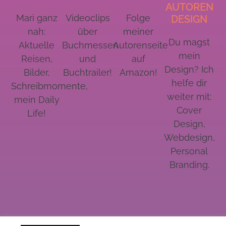
AUTOREN
Mari ganz
Videoclips
Folge
DESIGN
nah:
über
meiner
Du magst
Aktuelle
Buchmessen
Autorenseite
mein
Reisen,
und
auf
Design? Ich
Bilder,
Buchtrailer!
Amazon!
helfe dir
Schreibmomente,
weiter mit:
mein Daily
Cover
Life!
Design,
Webdesign,
Personal
Branding.