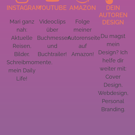
INSTAGRAM
YOUTUBE
AMAZON
DEIN
AUTOREN
Mari ganz
Videoclips
Folge
DESIGN
nah:
über
meiner
Du magst
Aktuelle
Buchmessen
Autorenseite
mein
Reisen,
und
auf
Design? Ich
Bilder,
Buchtrailer!
Amazon!
helfe dir
Schreibmomente,
weiter mit:
mein Daily
Cover
Life!
Design,
Webdesign,
Personal
Branding.