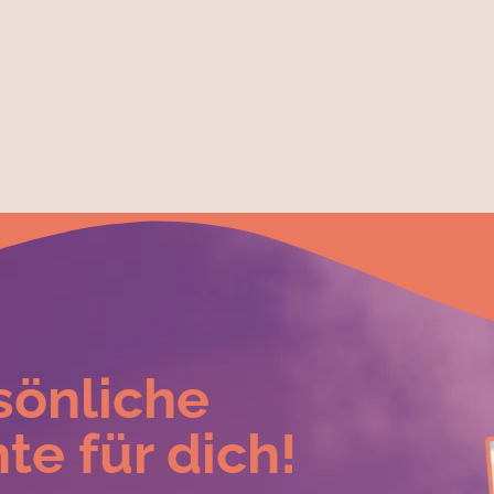
sönliche
te für dich!