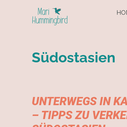
HO
Südostasien
UNTERWEGS IN K
– TIPPS ZU VERK