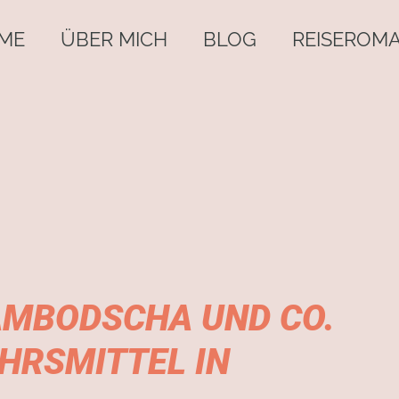
ME
ÜBER MICH
BLOG
REISEROM
AMBODSCHA UND CO.
EHRSMITTEL IN