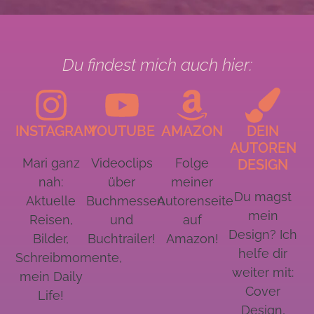
Du findest mich auch hier:
INSTAGRAM
YOUTUBE
AMAZON
DEIN
AUTOREN
Mari ganz
Videoclips
Folge
DESIGN
nah:
über
meiner
Du magst
Aktuelle
Buchmessen
Autorenseite
mein
Reisen,
und
auf
Design? Ich
Bilder,
Buchtrailer!
Amazon!
helfe dir
Schreibmomente,
weiter mit:
mein Daily
Cover
Life!
Design,