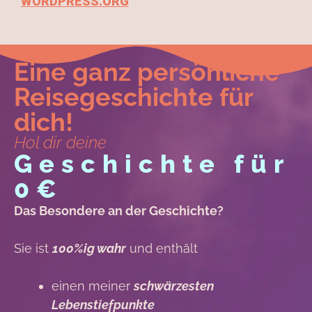
WORDPRESS.ORG
Eine ganz persönliche
Reisegeschichte für
dich!
Hol dir deine
Geschichte für
0€
Das Besondere an der Geschichte?
Sie ist
100%ig wahr
und enthält
einen meiner
schwärzesten
Lebenstiefpunkte