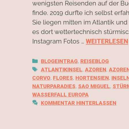
wenigsten Reisenden auf der Buck
finde. 2019 durfte ich selbst erf
Sie liegen mitten im Atlantik u
es dort wettertechnisch stürmis
Instagram Fotos …
WEITERLESEN
,
BLOGEINTRAG
REISEBLOG
,
,
ATLANTIKINSEL
AZOREN
AZOREN
,
,
,
CORVO
FLORES
HORTENSIEN
INSEL
,
,
NATURPARADIES
SAO MIGUEL
STÜR
WASSERFALL EUROPA
KOMMENTAR HINTERLASSEN