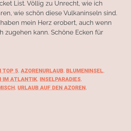
et List. Völlig zu Unrecht, wie ich
ahren, wie schön diese Vulkaninseln sind.
nd haben mein Herz erobert, auch wenn
ch zugehen kann. Schöne Ecken für
,
,
,
 TOP 5
AZORENURLAUB
BLUMENINSEL
,
,
N IM ATLANTIK
INSELPARADIES
,
,
MISCH
URLAUB AUF DEN AZOREN