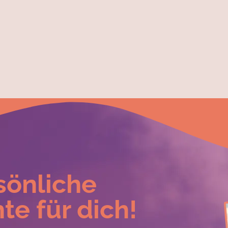
sönliche
te für dich!