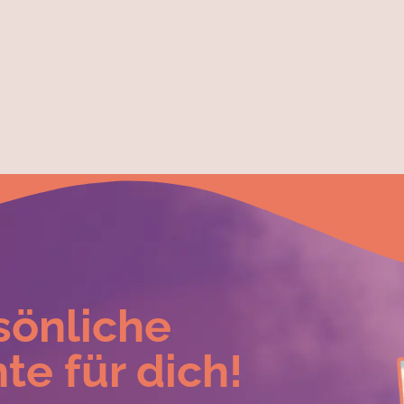
sönliche
te für dich!