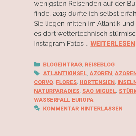
wenigsten Reisenden auf der Buck
finde. 2019 durfte ich selbst erf
Sie liegen mitten im Atlantik u
es dort wettertechnisch stürmis
Instagram Fotos …
WEITERLESEN
,
BLOGEINTRAG
REISEBLOG
,
,
ATLANTIKINSEL
AZOREN
AZOREN
,
,
,
CORVO
FLORES
HORTENSIEN
INSEL
,
,
NATURPARADIES
SAO MIGUEL
STÜR
WASSERFALL EUROPA
KOMMENTAR HINTERLASSEN