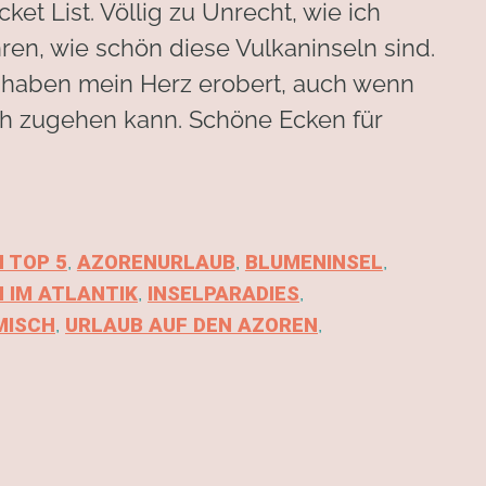
et List. Völlig zu Unrecht, wie ich
ahren, wie schön diese Vulkaninseln sind.
nd haben mein Herz erobert, auch wenn
ch zugehen kann. Schöne Ecken für
,
,
,
 TOP 5
AZORENURLAUB
BLUMENINSEL
,
,
N IM ATLANTIK
INSELPARADIES
,
,
MISCH
URLAUB AUF DEN AZOREN