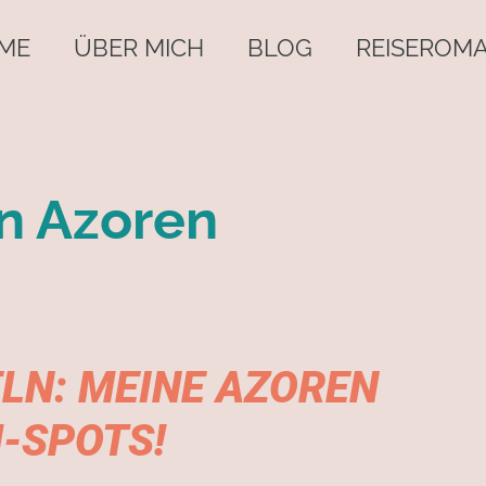
ME
ÜBER MICH
BLOG
REISEROM
n Azoren
LN: MEINE AZOREN
-SPOTS!